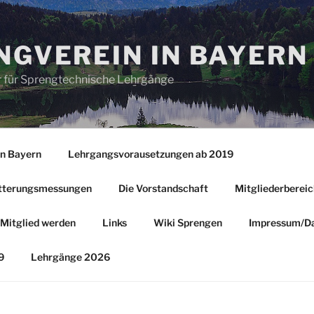
GVEREIN IN BAYERN 
 für Sprengtechnische Lehrgänge
in Bayern
Lehrgangsvorausetzungen ab 2019
tterungsmessungen
Die Vorstandschaft
Mitgliederbereic
Mitglied werden
Links
Wiki Sprengen
Impressum/Da
9
Lehrgänge 2026