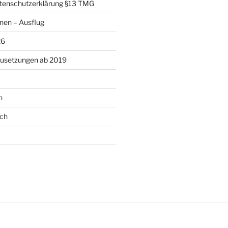
enschutzerklärung §13 TMG
nen – Ausflug
26
usetzungen ab 2019
n
ich