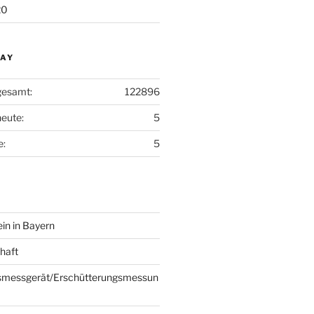
20
DAY
gesamt:
122896
heute:
5
e:
5
in in Bayern
haft
smessgerät/Erschütterungsmessun