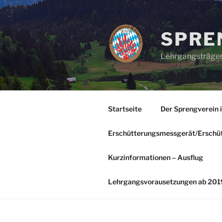
Zum
Inhalt
springen
SPREN
Lehrgangsträger
Startseite
Der Sprengverein 
Erschütterungsmessgerät/Erschü
Kurzinformationen – Ausflug
Lehrgangsvorausetzungen ab 201